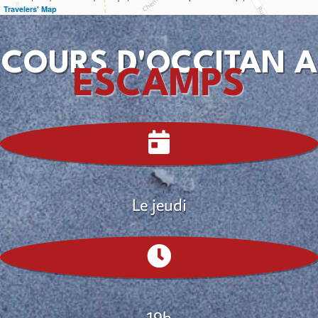
Travelers' Map
COURS D'OCCITAN A
ESCAMPS

Le jeudi

19h