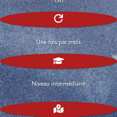

Une fois par mois

Niveau intermédiaire
