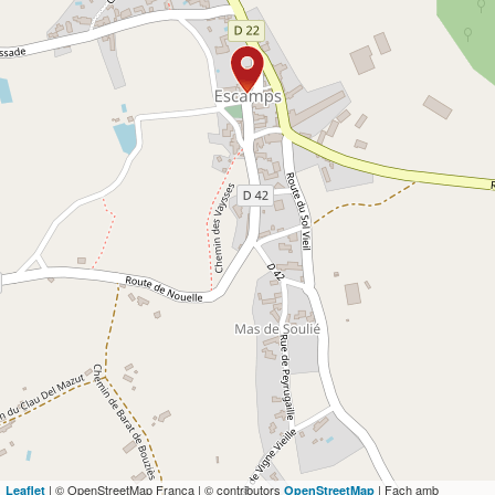
Travelers' Map is loading...
If you see this after your page is loaded
completely, leafletJS files are missing.
| © OpenStreetMap França | © contributors
| Fach amb
Leaflet
OpenStreetMap