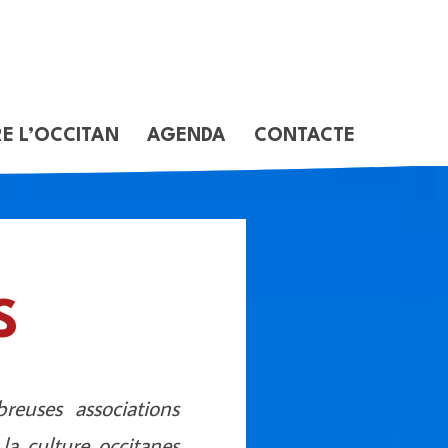
E L’OCCITAN
AGENDA
CONTACTE
S
euses associations
 la culture occitanes