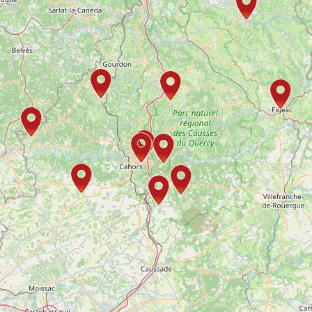
Travelers’ Map is loading…
If you see this after your page is loaded completely, leafletJS files are
missing.