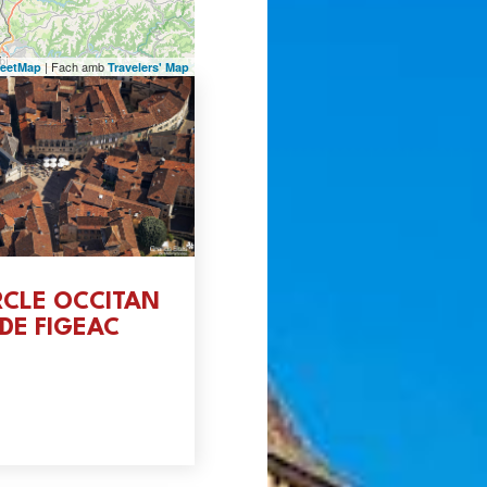
| Fach amb
reetMap
Travelers' Map
RCLE OCCITAN
DE FIGEAC