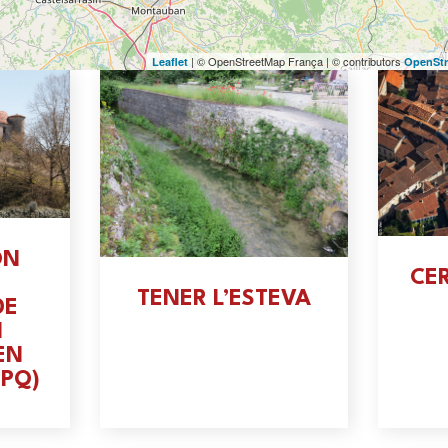
| © OpenStreetMap França | © contributors
Leaflet
OpenSt
ON
CE
TENER L’ESTEVA
DE
N
EN
PQ)