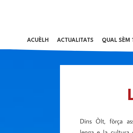
ACUÈLH
ACTUALITATS
QUAL SÈM 
Dins Òlt, fòrça as
lenga e la cultura 