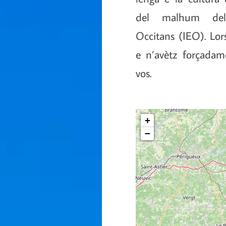
del malhum dels 
Occitans (IEO). Lors
e n’avètz forçadam
vos.
+
−